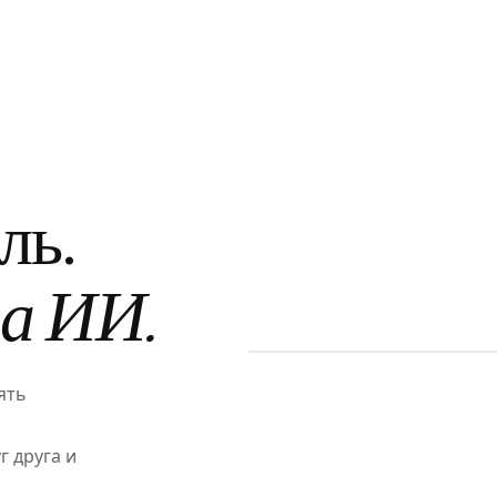
ль.
а ИИ.
ять
 друга и